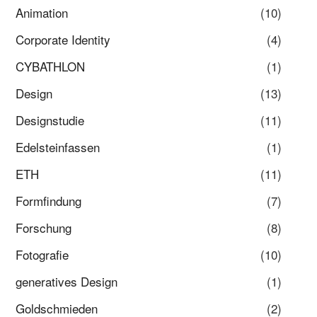
Animation
(10)
Corporate Identity
(4)
CYBATHLON
(1)
Design
(13)
Designstudie
(11)
Edelsteinfassen
(1)
ETH
(11)
Formfindung
(7)
Forschung
(8)
Fotografie
(10)
generatives Design
(1)
Goldschmieden
(2)