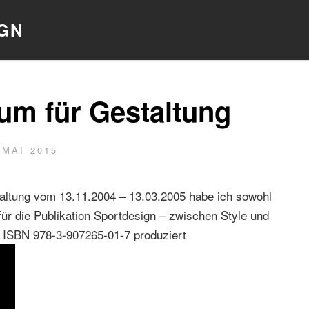
IGN
um für Gestaltung
OSTED
 MAI 2015
STEFAN
BY
N
SCHNELLER
ltung vom 13.11.2004 – 13.03.2005 habe ich sowohl
ür die Publikation Sportdesign – zwischen Style und
 ISBN 978-3-907265-01-7 produziert