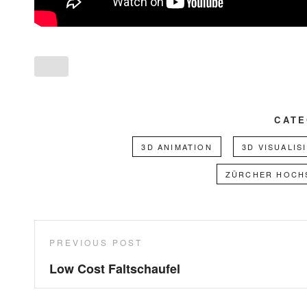
CATE
3D ANIMATION
3D VISUALIS
ZÜRCHER HOCH
Beitragsnavigation
Previous
PREVIOUS POST
Post
Low Cost Faltschaufel