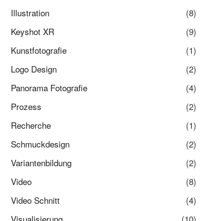
Illustration
(8)
Keyshot XR
(9)
Kunstfotografie
(1)
Logo Design
(2)
Panorama Fotografie
(4)
Prozess
(2)
Recherche
(1)
Schmuckdesign
(2)
Variantenbildung
(2)
Video
(8)
Video Schnitt
(4)
Visualisierung
(10)